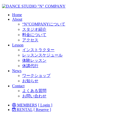
Home
About
“N”COMPANYについて
スタジオ紹介
料金について
アクセス
Lesson
インストラクター
レッスンスケジュール
体験レッスン
休講代行
News
ワークショップ
お知らせ
Contact
よくある質問
お問い合わせ
MEMBERS
[ Login ]
RENTAL
[ Reserve ]