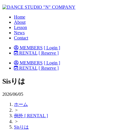
Home
About
Lesson
News
Contact
MEMBERS
[ Login ]
RENTAL
[ Reserve ]
MEMBERS
[ Login ]
RENTAL
[ Reserve ]
Sisりは
2026/06/05
ホーム
>
例外 [ RENTAL ]
>
Sisりは