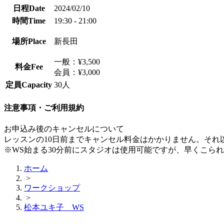
日程
Date
2024/02/10
時間
Time
19:30 - 21:00
場所
Place
新長田
一般：¥3,500
料金
Fee
会員：¥3,000
定員
Capacity
30人
注意事項・ご利用規約
お申込み後のキャンセルについて
レッスンの10日前までキャンセル料金はかかりません。それ
※WS始まる30分前にスタジオは使用可能ですが、早くこら
ホーム
>
ワークショップ
>
松本ユキ子 WS