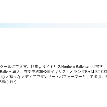
て入賞。17歳よりイギリスNorthern Ballet scho
 Of Balletへ編入、在学中約30公演イギリス・オランダBALLET 
組など様々なメディアでダンサー・パフォーマーとして出演。
活動も行う。