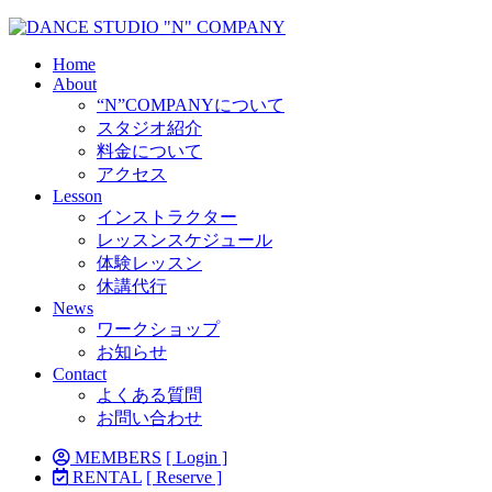
Home
About
“N”COMPANYについて
スタジオ紹介
料金について
アクセス
Lesson
インストラクター
レッスンスケジュール
体験レッスン
休講代行
News
ワークショップ
お知らせ
Contact
よくある質問
お問い合わせ
MEMBERS
[ Login ]
RENTAL
[ Reserve ]