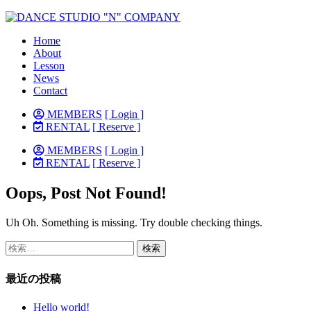
Home
About
Lesson
News
Contact
MEMBERS
[ Login ]
RENTAL
[ Reserve ]
MEMBERS
[ Login ]
RENTAL
[ Reserve ]
Oops, Post Not Found!
Uh Oh. Something is missing. Try double checking things.
検
索:
最近の投稿
Hello world!