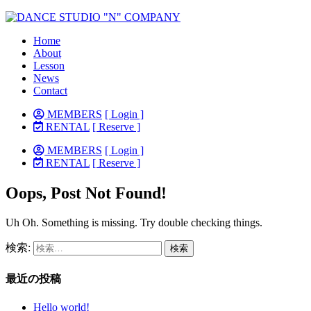
Home
About
Lesson
News
Contact
MEMBERS
[ Login ]
RENTAL
[ Reserve ]
MEMBERS
[ Login ]
RENTAL
[ Reserve ]
Oops, Post Not Found!
Uh Oh. Something is missing. Try double checking things.
検索:
最近の投稿
Hello world!