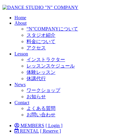
Home
About
“N”COMPANYについて
スタジオ紹介
料金について
アクセス
Lesson
インストラクター
レッスンスケジュール
体験レッスン
休講代行
News
ワークショップ
お知らせ
Contact
よくある質問
お問い合わせ
MEMBERS
[ Login ]
RENTAL
[ Reserve ]