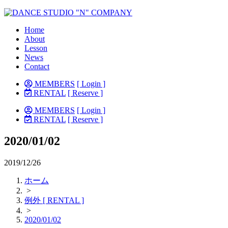
Home
About
Lesson
News
Contact
MEMBERS
[ Login ]
RENTAL
[ Reserve ]
MEMBERS
[ Login ]
RENTAL
[ Reserve ]
2020/01/02
2019/12/26
ホーム
>
例外 [ RENTAL ]
>
2020/01/02