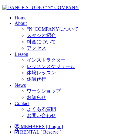
Home
About
“N”COMPANYについて
スタジオ紹介
料金について
アクセス
Lesson
インストラクター
レッスンスケジュール
体験レッスン
休講代行
News
ワークショップ
お知らせ
Contact
よくある質問
お問い合わせ
MEMBERS
[ Login ]
RENTAL
[ Reserve ]