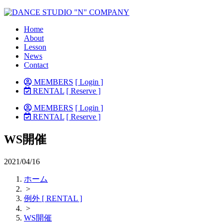
Home
About
Lesson
News
Contact
MEMBERS
[ Login ]
RENTAL
[ Reserve ]
MEMBERS
[ Login ]
RENTAL
[ Reserve ]
WS開催
2021/04/16
ホーム
>
例外 [ RENTAL ]
>
WS開催