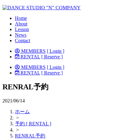
Home
About
Lesson
News
Contact
MEMBERS
[ Login ]
RENTAL
[ Reserve ]
MEMBERS
[ Login ]
RENTAL
[ Reserve ]
RENRAL予約
2021/06/14
ホーム
>
予約 [ RENTAL ]
>
RENRAL予約