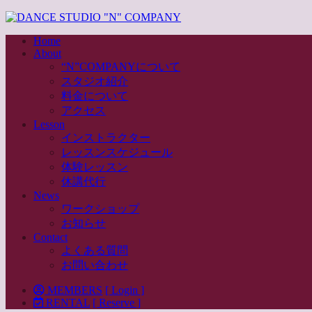
Home
About
“N”COMPANYについて
スタジオ紹介
料金について
アクセス
Lesson
インストラクター
レッスンスケジュール
体験レッスン
休講代行
News
ワークショップ
お知らせ
Contact
よくある質問
お問い合わせ
MEMBERS
[ Login ]
RENTAL
[ Reserve ]