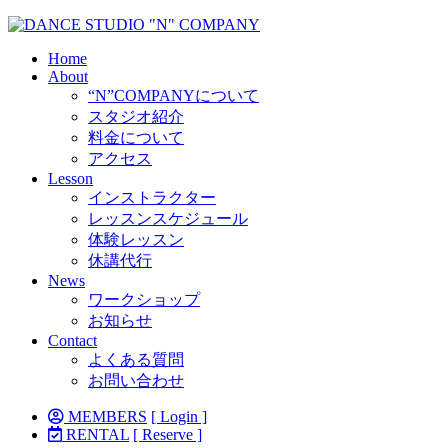
Home
About
“N”COMPANYについて
スタジオ紹介
料金について
アクセス
Lesson
インストラクター
レッスンスケジュール
体験レッスン
休講代行
News
ワークショップ
お知らせ
Contact
よくある質問
お問い合わせ
MEMBERS
[ Login ]
RENTAL
[ Reserve ]