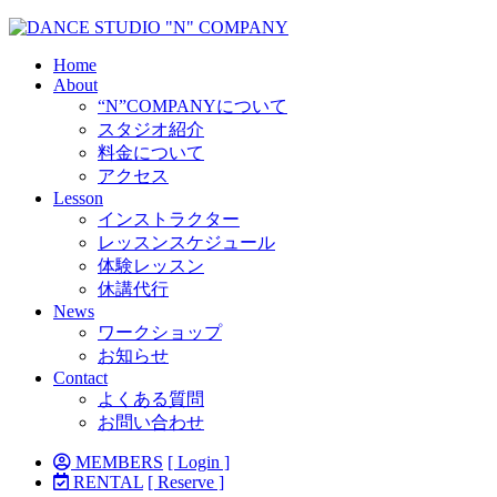
Home
About
“N”COMPANYについて
スタジオ紹介
料金について
アクセス
Lesson
インストラクター
レッスンスケジュール
体験レッスン
休講代行
News
ワークショップ
お知らせ
Contact
よくある質問
お問い合わせ
MEMBERS
[ Login ]
RENTAL
[ Reserve ]