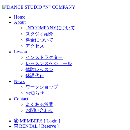
Home
About
“N”COMPANYについて
スタジオ紹介
料金について
アクセス
Lesson
インストラクター
レッスンスケジュール
体験レッスン
休講代行
News
ワークショップ
お知らせ
Contact
よくある質問
お問い合わせ
MEMBERS
[ Login ]
RENTAL
[ Reserve ]