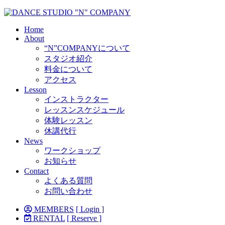
Home
About
“N”COMPANYについて
スタジオ紹介
料金について
アクセス
Lesson
インストラクター
レッスンスケジュール
体験レッスン
休講代行
News
ワークショップ
お知らせ
Contact
よくある質問
お問い合わせ
MEMBERS
[ Login ]
RENTAL
[ Reserve ]