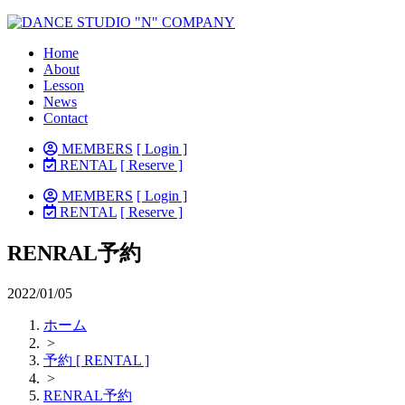
Home
About
Lesson
News
Contact
MEMBERS
[ Login ]
RENTAL
[ Reserve ]
MEMBERS
[ Login ]
RENTAL
[ Reserve ]
RENRAL予約
2022/01/05
ホーム
>
予約 [ RENTAL ]
>
RENRAL予約