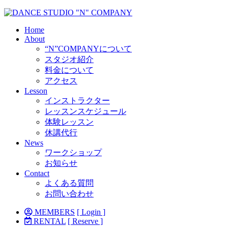
Home
About
“N”COMPANYについて
スタジオ紹介
料金について
アクセス
Lesson
インストラクター
レッスンスケジュール
体験レッスン
休講代行
News
ワークショップ
お知らせ
Contact
よくある質問
お問い合わせ
MEMBERS
[ Login ]
RENTAL
[ Reserve ]