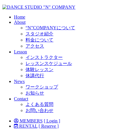
Home
About
“N”COMPANYについて
スタジオ紹介
料金について
アクセス
Lesson
インストラクター
レッスンスケジュール
体験レッスン
休講代行
News
ワークショップ
お知らせ
Contact
よくある質問
お問い合わせ
MEMBERS
[ Login ]
RENTAL
[ Reserve ]