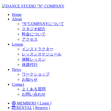
Home
About
“N”COMPANYについて
スタジオ紹介
料金について
アクセス
Lesson
インストラクター
レッスンスケジュール
体験レッスン
休講代行
News
ワークショップ
お知らせ
Contact
よくある質問
お問い合わせ
MEMBERS
[ Login ]
RENTAL
[ Reserve ]