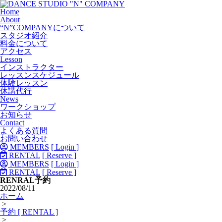
Home
About
“N”COMPANYについて
スタジオ紹介
料金について
アクセス
Lesson
インストラクター
レッスンスケジュール
体験レッスン
休講代行
News
ワークショップ
お知らせ
Contact
よくある質問
お問い合わせ
MEMBERS
[ Login ]
RENTAL
[ Reserve ]
MEMBERS
[ Login ]
RENTAL
[ Reserve ]
RENRAL予約
2022/08/11
ホーム
>
予約 [ RENTAL ]
>