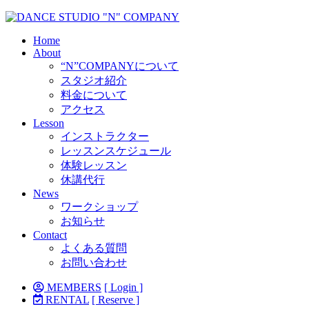
Home
About
“N”COMPANYについて
スタジオ紹介
料金について
アクセス
Lesson
インストラクター
レッスンスケジュール
体験レッスン
休講代行
News
ワークショップ
お知らせ
Contact
よくある質問
お問い合わせ
MEMBERS
[ Login ]
RENTAL
[ Reserve ]