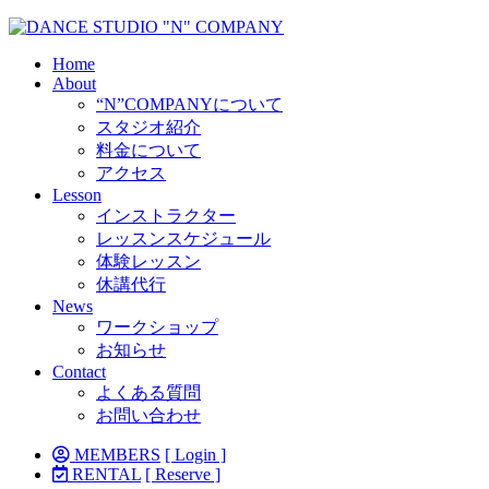
Home
About
“N”COMPANYについて
スタジオ紹介
料金について
アクセス
Lesson
インストラクター
レッスンスケジュール
体験レッスン
休講代行
News
ワークショップ
お知らせ
Contact
よくある質問
お問い合わせ
MEMBERS
[ Login ]
RENTAL
[ Reserve ]