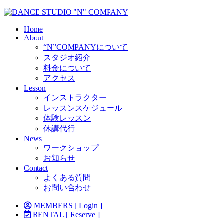
Home
About
“N”COMPANYについて
スタジオ紹介
料金について
アクセス
Lesson
インストラクター
レッスンスケジュール
体験レッスン
休講代行
News
ワークショップ
お知らせ
Contact
よくある質問
お問い合わせ
MEMBERS
[ Login ]
RENTAL
[ Reserve ]