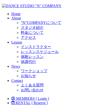
Home
About
“N”COMPANYについて
スタジオ紹介
料金について
アクセス
Lesson
インストラクター
レッスンスケジュール
体験レッスン
休講代行
News
ワークショップ
お知らせ
Contact
よくある質問
お問い合わせ
MEMBERS
[ Login ]
RENTAL
[ Reserve ]