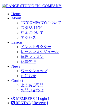
Home
About
“N”COMPANYについて
スタジオ紹介
料金について
アクセス
Lesson
インストラクター
レッスンスケジュール
体験レッスン
休講代行
News
ワークショップ
お知らせ
Contact
よくある質問
お問い合わせ
MEMBERS
[ Login ]
RENTAL
[ Reserve ]