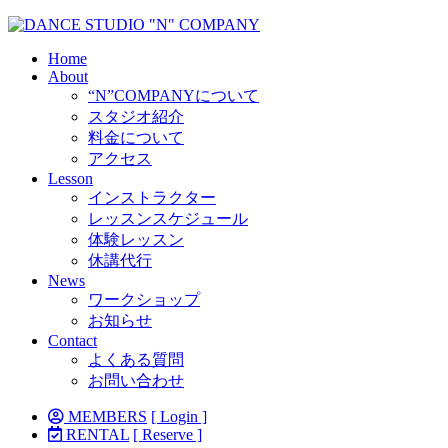
Home
About
“N”COMPANYについて
スタジオ紹介
料金について
アクセス
Lesson
インストラクター
レッスンスケジュール
体験レッスン
休講代行
News
ワークショップ
お知らせ
Contact
よくある質問
お問い合わせ
MEMBERS
[ Login ]
RENTAL
[ Reserve ]