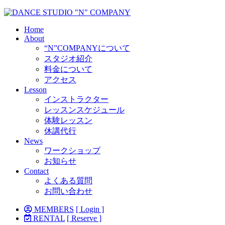
Home
About
“N”COMPANYについて
スタジオ紹介
料金について
アクセス
Lesson
インストラクター
レッスンスケジュール
体験レッスン
休講代行
News
ワークショップ
お知らせ
Contact
よくある質問
お問い合わせ
MEMBERS
[ Login ]
RENTAL
[ Reserve ]