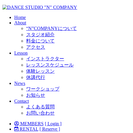
Home
About
“N”COMPANYについて
スタジオ紹介
料金について
アクセス
Lesson
インストラクター
レッスンスケジュール
体験レッスン
休講代行
News
ワークショップ
お知らせ
Contact
よくある質問
お問い合わせ
MEMBERS
[ Login ]
RENTAL
[ Reserve ]