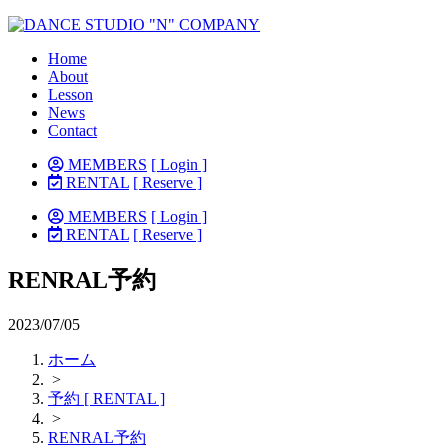
Home
About
Lesson
News
Contact
MEMBERS
[ Login ]
RENTAL
[ Reserve ]
MEMBERS
[ Login ]
RENTAL
[ Reserve ]
RENRAL予約
2023/07/05
ホーム
>
予約 [ RENTAL ]
>
RENRAL予約