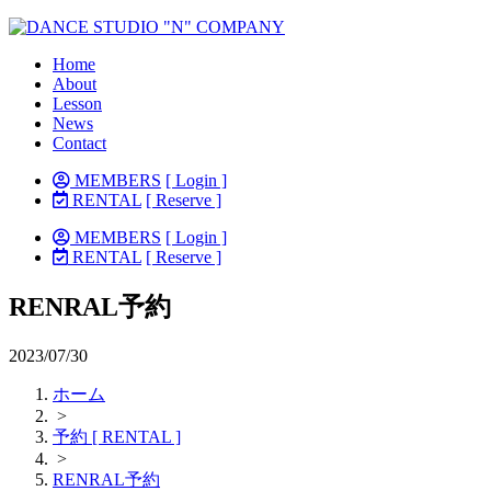
Home
About
Lesson
News
Contact
MEMBERS
[ Login ]
RENTAL
[ Reserve ]
MEMBERS
[ Login ]
RENTAL
[ Reserve ]
RENRAL予約
2023/07/30
ホーム
>
予約 [ RENTAL ]
>
RENRAL予約