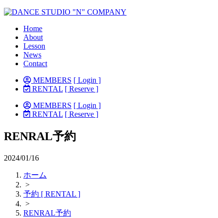
Home
About
Lesson
News
Contact
MEMBERS
[ Login ]
RENTAL
[ Reserve ]
MEMBERS
[ Login ]
RENTAL
[ Reserve ]
RENRAL予約
2024/01/16
ホーム
>
予約 [ RENTAL ]
>
RENRAL予約