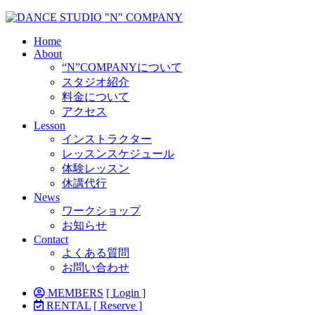
Home
About
“N”COMPANYについて
スタジオ紹介
料金について
アクセス
Lesson
インストラクター
レッスンスケジュール
体験レッスン
休講代行
News
ワークショップ
お知らせ
Contact
よくある質問
お問い合わせ
MEMBERS
[ Login ]
RENTAL
[ Reserve ]