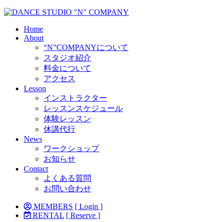
Home
About
“N”COMPANYについて
スタジオ紹介
料金について
アクセス
Lesson
インストラクター
レッスンスケジュール
体験レッスン
休講代行
News
ワークショップ
お知らせ
Contact
よくある質問
お問い合わせ
MEMBERS
[ Login ]
RENTAL
[ Reserve ]