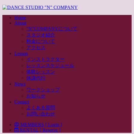
Home
About
“N”COMPANYについて
スタジオ紹介
料金について
アクセス
Lesson
インストラクター
レッスンスケジュール
体験レッスン
休講代行
News
ワークショップ
お知らせ
Contact
よくある質問
お問い合わせ
MEMBERS
[ Login ]
RENTAL
[ Reserve ]