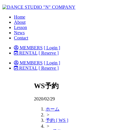
Home
About
Lesson
News
Contact
MEMBERS
[ Login ]
RENTAL
[ Reserve ]
MEMBERS
[ Login ]
RENTAL
[ Reserve ]
WS予約
2020/02/29
ホーム
>
予約 [ WS ]
>