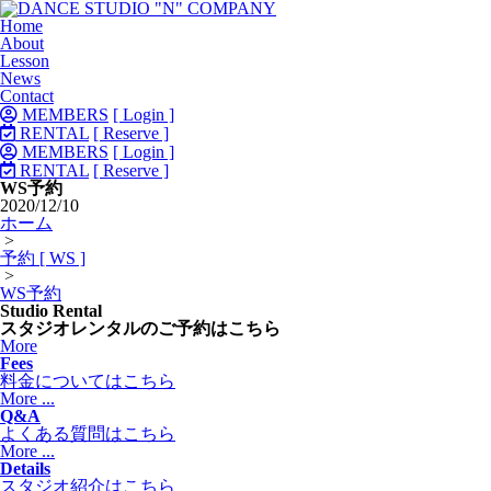
Home
About
Lesson
News
Contact
MEMBERS
[ Login ]
RENTAL
[ Reserve ]
MEMBERS
[ Login ]
RENTAL
[ Reserve ]
WS予約
2020/12/10
ホーム
>
予約 [ WS ]
>
WS予約
Studio Rental
スタジオレンタルのご予約はこちら
More
Fees
料金についてはこちら
More ...
Q&A
よくある質問はこちら
More ...
Details
スタジオ紹介はこちら