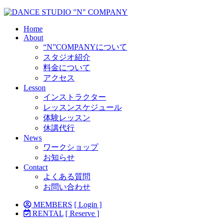
Home
About
“N”COMPANYについて
スタジオ紹介
料金について
アクセス
Lesson
インストラクター
レッスンスケジュール
体験レッスン
休講代行
News
ワークショップ
お知らせ
Contact
よくある質問
お問い合わせ
MEMBERS
[ Login ]
RENTAL
[ Reserve ]