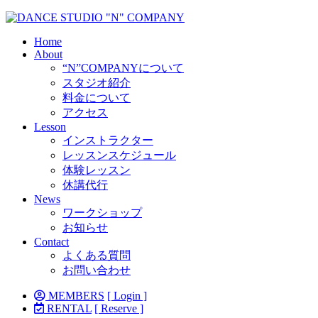
Home
About
“N”COMPANYについて
スタジオ紹介
料金について
アクセス
Lesson
インストラクター
レッスンスケジュール
体験レッスン
休講代行
News
ワークショップ
お知らせ
Contact
よくある質問
お問い合わせ
MEMBERS
[ Login ]
RENTAL
[ Reserve ]