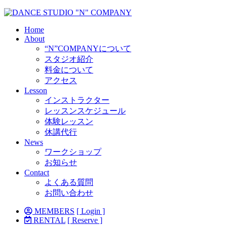
Home
About
“N”COMPANYについて
スタジオ紹介
料金について
アクセス
Lesson
インストラクター
レッスンスケジュール
体験レッスン
休講代行
News
ワークショップ
お知らせ
Contact
よくある質問
お問い合わせ
MEMBERS
[ Login ]
RENTAL
[ Reserve ]