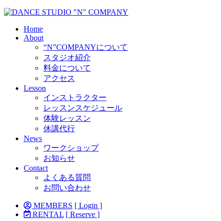
Home
About
“N”COMPANYについて
スタジオ紹介
料金について
アクセス
Lesson
インストラクター
レッスンスケジュール
体験レッスン
休講代行
News
ワークショップ
お知らせ
Contact
よくある質問
お問い合わせ
MEMBERS
[ Login ]
RENTAL
[ Reserve ]