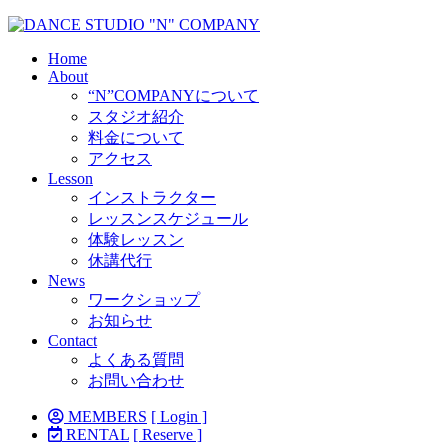
Home
About
“N”COMPANYについて
スタジオ紹介
料金について
アクセス
Lesson
インストラクター
レッスンスケジュール
体験レッスン
休講代行
News
ワークショップ
お知らせ
Contact
よくある質問
お問い合わせ
MEMBERS
[ Login ]
RENTAL
[ Reserve ]