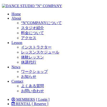
Home
About
“N”COMPANYについて
スタジオ紹介
料金について
アクセス
Lesson
インストラクター
レッスンスケジュール
体験レッスン
休講代行
News
ワークショップ
お知らせ
Contact
よくある質問
お問い合わせ
MEMBERS
[ Login ]
RENTAL
[ Reserve ]