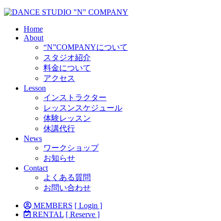
Home
About
“N”COMPANYについて
スタジオ紹介
料金について
アクセス
Lesson
インストラクター
レッスンスケジュール
体験レッスン
休講代行
News
ワークショップ
お知らせ
Contact
よくある質問
お問い合わせ
MEMBERS
[ Login ]
RENTAL
[ Reserve ]