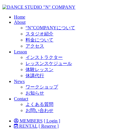
Home
About
“N”COMPANYについて
スタジオ紹介
料金について
アクセス
Lesson
インストラクター
レッスンスケジュール
体験レッスン
休講代行
News
ワークショップ
お知らせ
Contact
よくある質問
お問い合わせ
MEMBERS
[ Login ]
RENTAL
[ Reserve ]