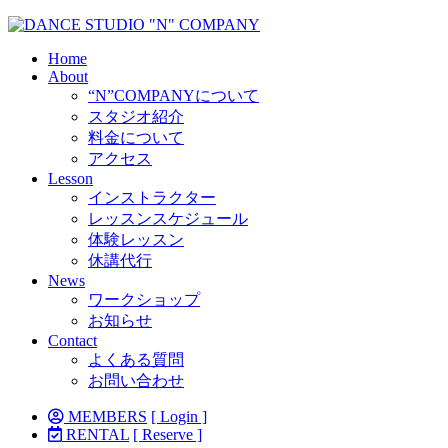
Home
About
“N”COMPANYについて
スタジオ紹介
料金について
アクセス
Lesson
インストラクター
レッスンスケジュール
体験レッスン
休講代行
News
ワークショップ
お知らせ
Contact
よくある質問
お問い合わせ
MEMBERS
[ Login ]
RENTAL
[ Reserve ]