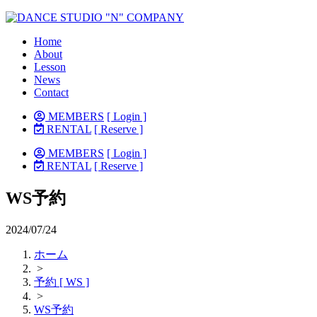
Home
About
Lesson
News
Contact
MEMBERS
[ Login ]
RENTAL
[ Reserve ]
MEMBERS
[ Login ]
RENTAL
[ Reserve ]
WS予約
2024/07/24
ホーム
>
予約 [ WS ]
>
WS予約