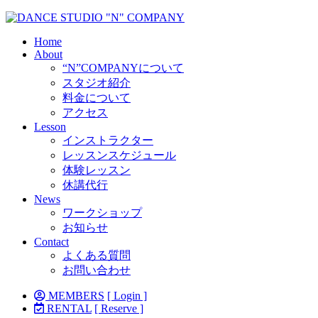
Home
About
“N”COMPANYについて
スタジオ紹介
料金について
アクセス
Lesson
インストラクター
レッスンスケジュール
体験レッスン
休講代行
News
ワークショップ
お知らせ
Contact
よくある質問
お問い合わせ
MEMBERS
[ Login ]
RENTAL
[ Reserve ]