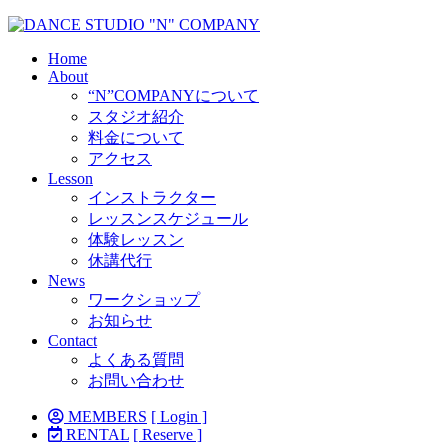
Home
About
“N”COMPANYについて
スタジオ紹介
料金について
アクセス
Lesson
インストラクター
レッスンスケジュール
体験レッスン
休講代行
News
ワークショップ
お知らせ
Contact
よくある質問
お問い合わせ
MEMBERS
[ Login ]
RENTAL
[ Reserve ]