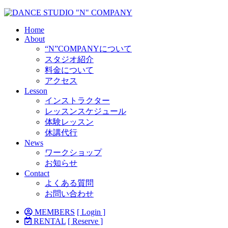
Home
About
“N”COMPANYについて
スタジオ紹介
料金について
アクセス
Lesson
インストラクター
レッスンスケジュール
体験レッスン
休講代行
News
ワークショップ
お知らせ
Contact
よくある質問
お問い合わせ
MEMBERS
[ Login ]
RENTAL
[ Reserve ]