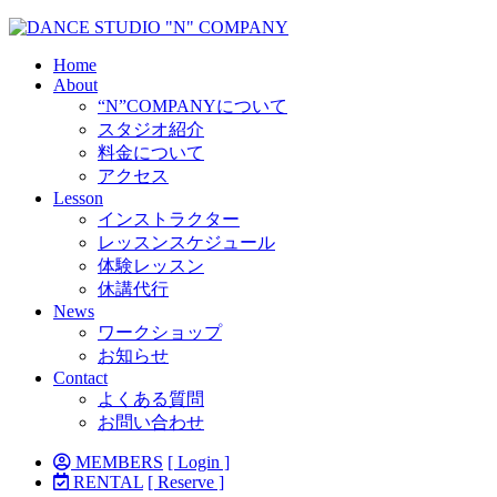
Home
About
“N”COMPANYについて
スタジオ紹介
料金について
アクセス
Lesson
インストラクター
レッスンスケジュール
体験レッスン
休講代行
News
ワークショップ
お知らせ
Contact
よくある質問
お問い合わせ
MEMBERS
[ Login ]
RENTAL
[ Reserve ]